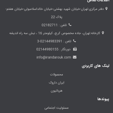
اطلاعات تماس
دفتر مرکزی:تهران-خیابان شهید بهشتی-خیابان خالداسلامبولی-خیابان هفتم-
پلاک 22
تلفن : 02182711
کارخانه:تهران، جاده مخصوص کرج، کیلومتر 16 ، نبش سه راه اندیشه
تلفن : 02144983391-3
دورنگار : 02144980155
info@irandarouk.com
لینک های کاربردی
محصولات
ایران داروک
هرباتیون
پیوندها
مسئولیت اجتماعی