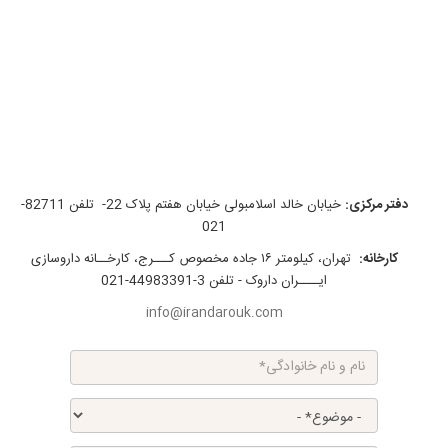
دفتر مرکزی:
خیابان خالد اسلامبولی خیابان هفتم پلاک 22- تلفن 82711-
021
کارخانه:
تهران، کیلومتر ۱۶ جاده مخصوص کـــرج، کارخــانه داروسازی
ایــــران داروک - تلفن 3-44983391-021
info@irandarouk.com
نام و نام خانوادگی
*
موضوع
*