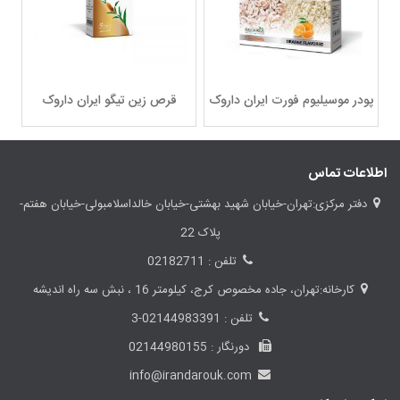
پودر موسیلیوم فورت ایران داروک
قرص زین تیگو ایران داروک
اطلاعات تماس
دفتر مرکزی:تهران-خیابان شهید بهشتی-خیابان خالداسلامبولی-خیابان هفتم-
پلاک 22
تلفن : 02182711
کارخانه:تهران، جاده مخصوص کرج، کیلومتر 16 ، نبش سه راه اندیشه
تلفن : 02144983391-3
دورنگار : 02144980155
info@irandarouk.com