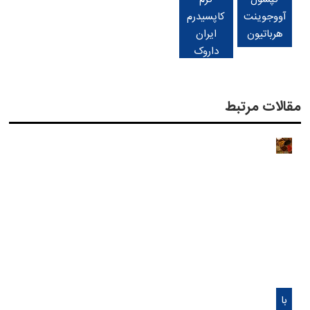
آووجوینت
کاپسیدرم
هرباتیون
ایران
داروک
مقالات مرتبط
با