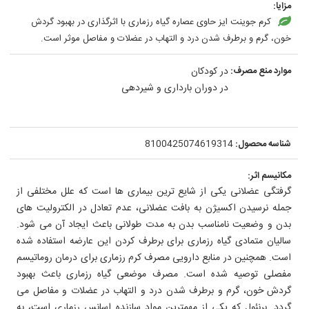
مزایا:
کرم جوینت ایز حاوی عصاره گیاه رزماری با اثرگذاری در بهبود گردش
خون، گرم و برطرف شدن درد و التهاب در عضلات و مفاصل موثر است.
موارد منع مصرف:
در کودکان
در دوران بارداری و شیردهی
شناسه محصول:
8100425074619314
مکانیسم اثر:
گرفتگی عضلانی یکی از شایع ترین بیماری ها است که علل مختلفی از
جمله نرسیدن اکسیژن به بافت عضلانی، عدم تعادل در الکترولیت های
بدن و وضعیت نامناسب بدن به مدت طولانی باعث ایجاد آن می شود.
سالیان متمادی گیاه رزماری برای برطرف کردن این عارضه استفاده شده
است. همچنین در منابع دارویی مصرف کرم رزماری برای درمان روماتیسم
مفصلی توصیه شده است. مصرف موضعی گیاه رزماری باعث بهبود
گردش خون، گرم و برطرف شدن درد و التهاب در عضلات و مفاصل می
گردد. برنئول که یکی از مهمترین مواد سازنده اسانس رزماری است، به