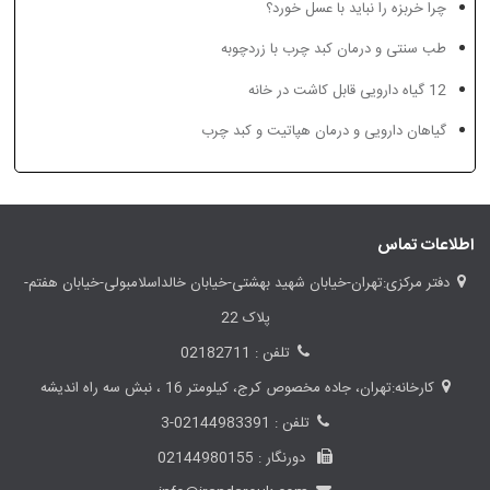
چرا خربزه را نباید با عسل خورد؟
طب سنتی و درمان کبد چرب با زردچوبه
12 گیاه دارویی قابل کاشت در خانه
گیاهان دارویی و درمان هپاتیت و کبد چرب
اطلاعات تماس
دفتر مرکزی:تهران-خیابان شهید بهشتی-خیابان خالداسلامبولی-خیابان هفتم-
پلاک 22
تلفن : 02182711
کارخانه:تهران، جاده مخصوص کرج، کیلومتر 16 ، نبش سه راه اندیشه
تلفن : 02144983391-3
دورنگار : 02144980155