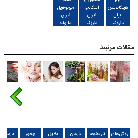
هیلکاتریس
اسکالپ
میرتوهیل
ایران
ایران
ایران
داروک
داروک
داروک
مقالات مرتبط
روش‌های
تاریخچه
درمان
دلایل
چطور
درمان