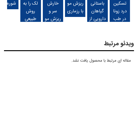
تسکین
باستانی
ریزش مو
خارش
لک را به
شوره سر
درد زونا
گیاهان
با رزماری
سر و
روش
در طب
دارویی از
ریزش مو
طبیعی
سنتی/
روی
درمان
زونا واگیر
نقشه
کنیم؟
دارد؟
ویدئو مرتبط
مقاله ای مرتبط با محصول یافت نشد.