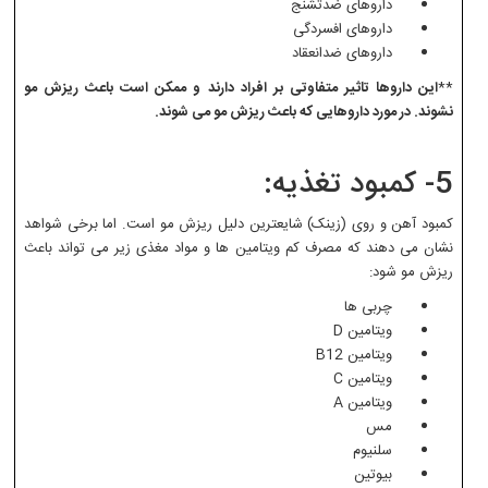
داروهای ضدتشنج
داروهای افسردگی
داروهای ضدانعقاد
**
این داروها تاثیر متفاوتی بر افراد دارند و ممکن است باعث ریزش مو
نشوند. در مورد داروهایی که باعث ریزش مو می شوند.
5- کمبود تغذیه:
کمبود آهن و روی (زینک) شایعترین دلیل ریزش مو است. اما برخی شواهد
نشان می دهند که مصرف کم ویتامین ها و مواد مغذی زیر می تواند باعث
ریزش مو شود:
چربی ها
ویتامین D
ویتامین B12
ویتامین C
ویتامین A
مس
سلنیوم
بیوتین