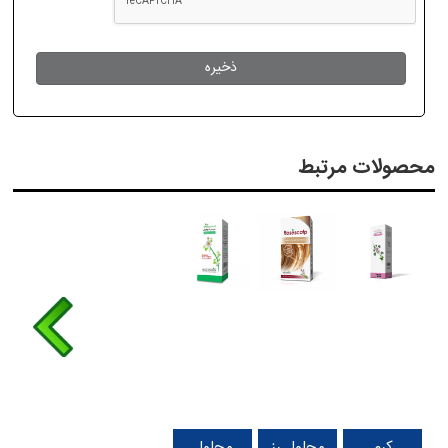
محصولات مرتبط
کرم
محلول رز
محلول