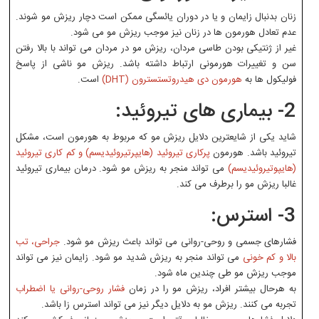
زنان بدنبال زایمان و یا در دوران یائسگی ممکن است دچار ریزش مو شوند.
عدم تعادل هورمون ها در زنان نیز موجب ریزش مو می شود.
غیر از ژنتیکی بودن طاسی مردان، ریزش مو در مردان می تواند با بالا رفتن
سن و تغییرات هورمونی ارتباط داشته باشد. ریزش مو ناشی از پاسخ
فولیکول ها به
هورمون دی هیدروتستسترون (DHT)
است.
2- بیماری های تیروئید:
شاید یکی از شایعترین دلایل ریزش مو که مربوط به هورمون است، مشکل
تیروئید باشد. هورمون
پرکاری تیروئید (هایپرتیروئیدیسم) و کم کاری تیروئید
(هایپوتیروئیدیسم)
می تواند منجر به ریزش مو شود. درمان بیماری تیروئید
غالبا ریزش مو را برطرف می کند.
3- استرس:
فشارهای جسمی و روحی-روانی می تواند باعث ریزش مو شود.
جراحی، تب
بالا و کم خونی
می تواند منجر به ریزش شدید مو شود. زایمان نیز می تواند
موجب ریزش مو طی چندین ماه شود.
به هرحال بیشتر افراد، ریزش مو را در زمان
فشار روحی-روانی یا اضطراب
تجربه می کنند. ریزش مو به دلایل دیگر نیز می تواند استرس زا باشد.