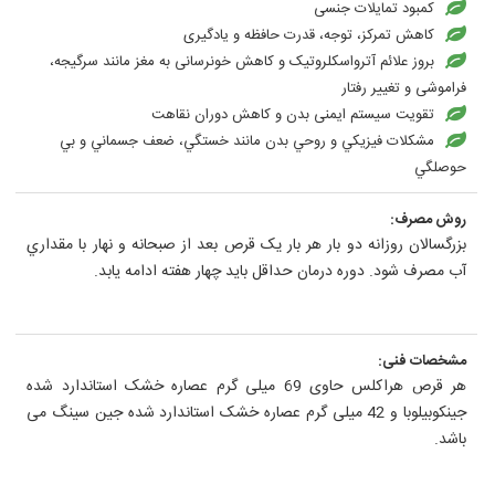
کمبود تمایلات جنسی
کاهش تمرکز، توجه، قدرت حافظه و یادگیری
بروز علائم آترواسکلروتیک و کاهش خونرسانی به مغز مانند سرگیجه،
فراموشی و تغییر رفتار
تقویت سیستم ایمنی بدن و کاهش دوران نقاهت
مشکلات فيزيکي و روحي بدن مانند خستگي، ضعف جسماني و بي
حوصلگي
روش مصرف:
بزرگسالان روزانه دو بار هر بار يک قرص بعد از صبحانه و نهار با مقداري
آب مصرف شود. دوره درمان حداقل باید چهار هفته ادامه یابد.
مشخصات فنی:
هر قرص هراکلس حاوی 69 میلی گرم عصاره خشک استاندارد شده
جینکوبیلوبا و 42 میلی گرم عصاره خشک استاندارد شده جین سینگ می
باشد.