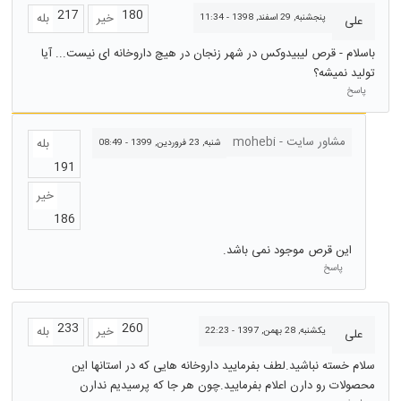
217
180
خیر
بله
پنجشنبه, 29 اسفند, 1398 - 11:34
علی
باسلام - قرص لیبیدوکس در شهر زنجان در هیچ داروخانه ای نیست... آیا
تولید نمیشه؟
پاسخ
مشاور سایت - mohebi
بله
شنبه, 23 فروردين, 1399 - 08:49
191
خیر
186
این قرص موجود نمی باشد.
پاسخ
233
260
خیر
بله
يكشنبه, 28 بهمن, 1397 - 22:23
علی
سلام خسته نباشید.لطف بفرمایید داروخانه هایی که در استانها این
محصولات رو دارن اعلام بفرمایید.چون هر جا که پرسیدیم ندارن