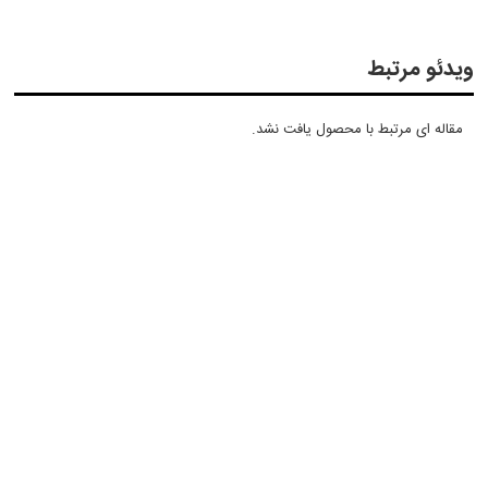
اعصاب و
مهار کنید.
برطرف‌کننده
دوران
روی نقشه
قوای
سینوزیت
قاعدگی
جنسی
ویدئو مرتبط
مصرف
کنید.
مقاله ای مرتبط با محصول یافت نشد.
نوشیدن
آب گوجه
فرنگی
می‌تواند
علایم
آزاردهنده
یائسگی را
به نصف
برساند