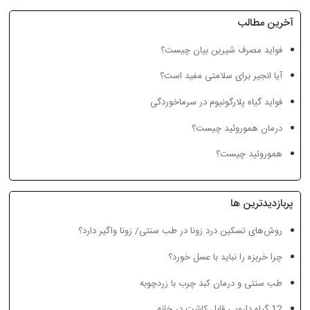
آخرین مطالب
فواید مصرف شیرین بیان چیست؟
آیا انجیر برای سلامتی مفید
درمان موثر برای یبوست
ه
آیا انجیر برای سلامتی مفید است؟
است؟
فواید گیاه پلارگونیوم در سرماخوردگی
درمان هموروئید چیست؟
هموروئید چیست؟
پربازدیدترین ها
روش‌های تسکین درد زونا در طب سنتی/ زونا واگیر دارد؟
چرا خربزه را نباید با عسل خورد؟
طب سنتی و درمان کبد چرب با زردچوبه
دارچین افزاینده بینایی،
فواید مصرف شیرین بیان
نشاط‌آور و برطرف‌کننده
چیست؟
12 گیاه دارویی قابل کاشت در خانه