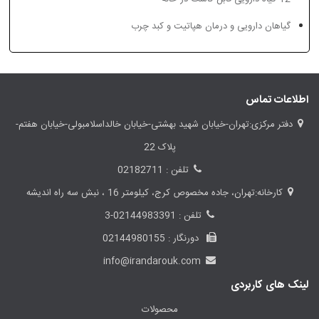
سینوزیت
گیاهان دارویی و درمان هپاتیت و کبد چرب
اطلاعات تماس
دفتر مرکزی:تهران-خیابان شهید بهشتی-خیابان خالداسلامبولی-خیابان هفتم-
پلاک 22
تلفن : 02182711
کارخانه:تهران، جاده مخصوص کرج، کیلومتر 16 ، نبش سه راه اندیشه
تلفن : 02144983391-3
دورنگار : 02144980155
info@irandarouk.com
لینک های کاربردی
محصولات