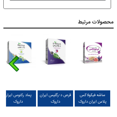
محصولات مرتبط
ساشه فیکولاکس
قرص د-رگلیس ایران
پماد رکتوس ایران
پلاس ایران داروک
داروک
داروک