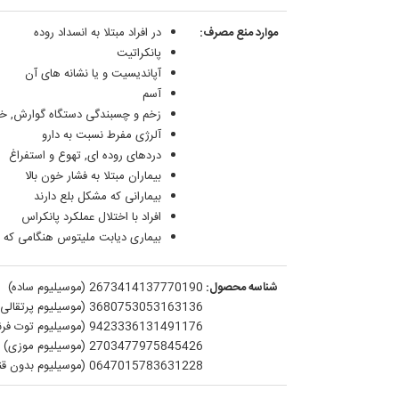
موارد منع مصرف:
در افراد مبتلا به انسداد روده
پانکراتیت
آپاندیسیت و یا نشانه های آن
آسم
زخم و چسبندگی دستگاه گوارش, خو
آلرژی مفرط نسبت به دارو
دردهای روده ای, تهوع و استفراغ
بیماران مبتلا به فشار خون بالا
بیمارانی که مشکل بلع دارند
افراد با اختلال عملکرد پانکراس
بیماری دیابت ملیتوس هنگامی که ف
شناسه محصول:
2673414137770190 (موسیلیوم ساده)
3680753053163136 (موسیلیوم پرتقالی)
9423336131491176 (موسیلیوم توت فرنگی)
2703477975845426 (موسیلیوم موزی)
0647015783631228 (موسیلیوم بدون قند)