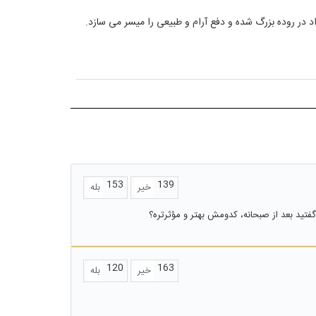
 در روده بزرگ شده و دفع آرام و طبیعی را میسر می سازد.
153
139
خیر
بله
فتید بعد از صبحانه، کدومش بهتر و مؤثرتره؟
120
163
خیر
بله