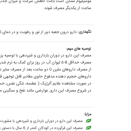
موسیلیوم ممکن است باعث کاهش سرعت و میزان جذب کار
ساعت از یکدیگر مصرف شوند.
نگهداری:
دارو درون جعبه دور از نور و رطوبت و در دمای 25-20 درجه سانتیگراد نگهداری شود.
توصیه های مهم:
مصرف این دارو در دوران بارداری و شیردهی با توصیه پزش
مصرف حداقل 8-6 لیوان آب در روز برای کمک به نرم شدن مدفوع و جلوگیری از کاهش آب بدن بیمار, ضروری است. این امر به دلیل خروج حجم زیادی از آب با مدفوع اهمیت دارد.
از مصرف داروهای ملین تا دو ساعت بعد از مصرف سایر د
داروهای حجیم دهنده مدفوع حاوی مقادیر قابل توجهی قند
در صورت مشاهده علایم آلرژیک ( عطسه، تنگی نفس، خس 
در شروع مصرف این دارو, عوارضی مانند نفخ و سنگینی 
مزایا:
مصرف این دارو در دوران بارداری و شیردهی با مشورت
مصرف این فرآورده در کودکان کمتر از 6 سال با دستور پزشک امکان پذیر است.