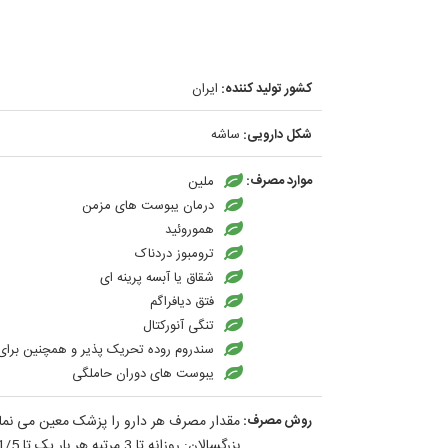
کشور تولید کننده:
ایران
شکل دارویی:
ساشه
موارد مصرف:
ملین
درمان یبوست های مزمن
هموروئید
ترومبوز دردناک
شقاق یا آبسه پرینه ای
فتق دیافراگم
تنگی آنورکتال
سندروم روده تحریک پذیر و همچنین برای
یبوست های دوران حاملگی
روش مصرف:
مقدار مصرف هر دارو را پزشک معین می نمای
بزرگسالان: روزانه تا 3 مرتبه هر بار یک تا 1/5 سا شه را در یک لیوان آب و یا آبمیوه ریخته چند دقیقه پس از هم زدن میل نمایید.