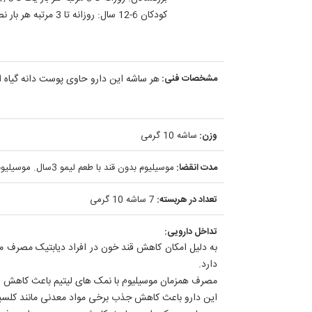
کودکان 6-12 سال: روزانه تا 3 مرتبه هر بار نصف ساشه یا به عبارت دیگر 5 گرم از محتویات ساشه را در یک لیوان آب و یا آبمیوه ریخته چند دقیقه پس از هم زدن میل نمایید.
مشخصات فنی:
هر ساشه این دارو حاوی پوست دانه گیاه اسفرزه Plantago ovata L. به میزان 3.4 
وزن:
ساشه 10 گرمی
مدت انقضا:
موسیلیوم بدون قند با طعم لیمو 3سال. موسیلیوم پرتقالی، توت فرنگی، موزی و ساده 5 سال.
تعداد در هربسته:
7 ساشه 10 گرمی
تداخل دارویی:
به دلیل امکان کاهش قند خون در افراد دیابتیک مصرف م
دارد.
مصرف همزمان موسیلیوم با نمک های لیتیم باعث کاهش غلظت پلاسمای
این دارو باعث كاهش جذب برخی مواد معدنی مانند كلسيم, منيزيم, مس و روي, و ويتامين 2