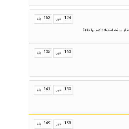
163
124
خیر
بله
از ساشه استفاده کنم برا دفع؟
135
163
خیر
بله
141
150
خیر
بله
149
135
خیر
بله