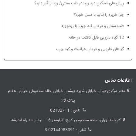
روش‌های تسکین درد زونا در طب سنتی/ زونا واگیر دارد؟
چرا خربزه را نباید با عسل خورد؟
طب سنتی و درمان کبد چرب با زردچوبه
درمان هموروئید چیست؟
13 روش خانگی برای درمان
یبوست
12 گیاه دارویی قابل کاشت در خانه
گیاهان دارویی و درمان هپاتیت و کبد چرب
اطلاعات تماس
دفتر مرکزی:تهران-خیابان شهید بهشتی-خیابان خالداسلامبولی-خیابان هفتم-
پلاک 22
تلفن : 02182711
کارخانه:تهران، جاده مخصوص کرج، کیلومتر 16 ، نبش سه راه اندیشه
تلفن : 02144983391-3