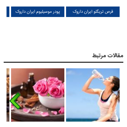
قرص تریگلو ایران داروک
پودر موسیلیوم ایران داروک
قطره
مقالات مرتبط
قرص گرین مینس ایران
پماد رکتوس ایران داروک
قط
داروک