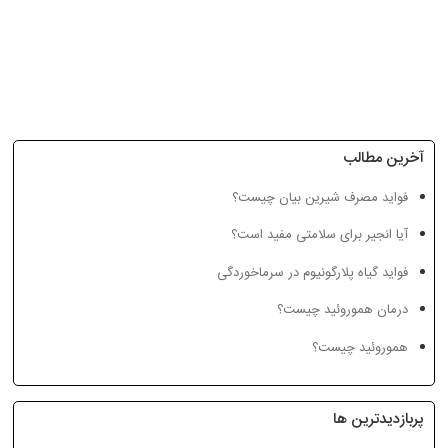
شربت سناگراف ایران داروک
قطره پاسی پی ایران داروک
آخرین مطالب
فواید مصرف شیرین بیان چیست؟
کلسترول بالاچیست؟
چه خوراکی‌هایی کبد را تمیز
بهبو
آیا انجیر برای سلامتی مفید است؟
می‌کنند؟
فواید گیاه پلارگونیوم در سرماخوردگی
درمان هموروئید چیست؟
هموروئید چیست؟
پربازدیدترین ها