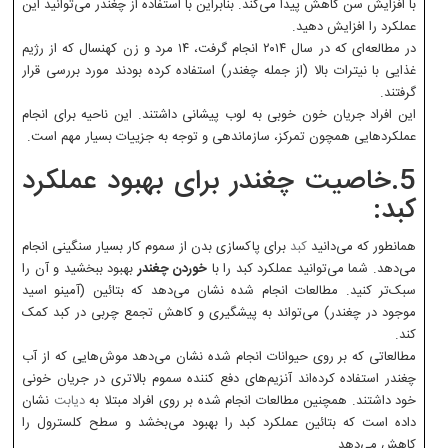
با افزایش سن کاهش پیدا می‌کند. بنابراین با استفاده از چغندر می‌توانید این
عملکرد را افزایش دهید.
در مطالعه‌ای که در سال ۲۰۱۴ انجام گرفت، ۱۴ مرد و زن کهنسال که از رژیم
غذایی با نیترات بالا (از جمله چغندر) استفاده کرده بودند مورد بررسی قرار
گرفتند.
این افراد جریان خون خوبی به لوب پیشانی داشتند. این ناحیه برای انجام
عملکردهایی همچون تمرکز، سازماندهی و توجه به جزییات بسیار مهم است.
5.خاصیت چغندر برای بهبود عملکرد
کبد:
همانطور که می‌دانید
کبد
برای پاکسازی بدن از سموم کار بسیار سنگینی انجام
می‌دهد. شما می‌توانید عملکرد کبد را با
خوردن چغندر
بهبود ببخشید و آن را
سبک‌تر کنید. مطالعات انجام شده نشان می‌دهد که بتائین (آمینو اسید
موجود در چغندر) می‌تواند به پیشگیری و کاهش تجمع چربی در کبد کمک
کند.
مطالعاتی که بر روی حیوانات انجام شده نشان می‌دهد موش‌هایی که از آب
چغندر استفاده کرده‌اند آنزیم‌های دفع کننده سموم بالاتری در جریان خونی
خود داشتند. همچنین مطالعات انجام شده بر روی افراد مبتلا به
دیابت
نشان
داده است که بتائین عملکرد کبد را بهبود می‌بخشد و سطح کلسترول را
کاهش می‌دهد.